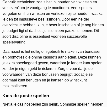
Gebruik technieken zoals het ‘bijhouden van winsten en
verliezen’ om je voortgang te monitoren. Veel spelers
vergeten om hun winsten en verliezen bij te houden, wat kan
leiden tot impulsieve beslissingen. Door een helder
overzicht te hebben, kun je beter inschatten of je nog binnen
je budget ligt of dat het tijd is om een pauze te nemen. Dit
soort discipline is essentieel voor een succesvolle
speelervaring.
Daarnaast is het nuttig om gebruik te maken van bonussen
en promoties die online casino’s aanbieden. Deze kunnen
je extra speeltegoed geven, waardoor je langer kunt spelen
zonder je eigen geld te riskeren. Zorg ervoor dat je de
voorwaarden van deze bonussen begrijpt, zodat je ze
optimaal kunt benutten en je kansen op winst kunt
maximaliseren.
Kies de juiste spellen
Niet alle casinospellen zijn gelijk. Sommige spellen hebben