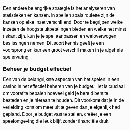
Een andere belangrijke strategie is het analyseren van
statistieken en kansen. In spellen zoals roulette zijn de
kansen op elke inzet verschillend. Door te begrijpen welke
inzetten de hoogste uitbetalingen bieden en welke het minst
riskant zijn, kun je je spel aanpassen en weloverwogen
beslissingen nemen. Dit soort kennis geeft je een
voorsprong en kan een groot verschil maken in je algehele
spelervaring.
Beheer je budget effectief
Een van de belangrijkste aspecten van het spelen in een
casino is het effectief beheren van je budget. Het is cruciaal
om vooraf te bepalen hoeveel geld je bereid bent te
besteden en je hieraan te houden. Dit voorkomt dat je in de
verleiding komt om meer uit te geven dan je eigenlijk had
gepland. Door je budget vast te stellen, creëer je een
speelomgeving die leuk blijft zonder financiële druk.