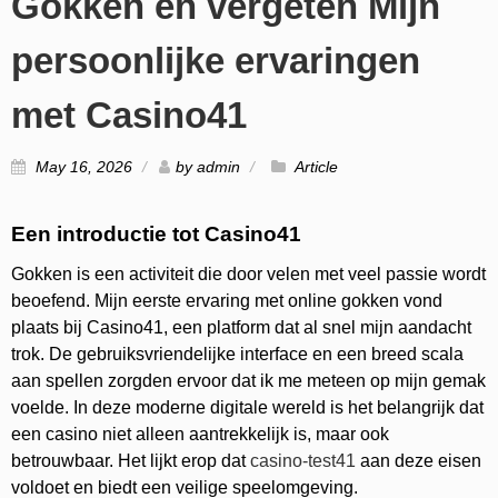
Gokken en vergeten Mijn
persoonlijke ervaringen
met Casino41
May 16, 2026
by
admin
Article
Een introductie tot Casino41
Gokken is een activiteit die door velen met veel passie wordt
beoefend. Mijn eerste ervaring met online gokken vond
plaats bij Casino41, een platform dat al snel mijn aandacht
trok. De gebruiksvriendelijke interface en een breed scala
aan spellen zorgden ervoor dat ik me meteen op mijn gemak
voelde. In deze moderne digitale wereld is het belangrijk dat
een casino niet alleen aantrekkelijk is, maar ook
betrouwbaar. Het lijkt erop dat
casino-test41
aan deze eisen
voldoet en biedt een veilige speelomgeving.