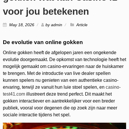
voor jou betekenen
May 18, 2026
by
admin
Article
De evolutie van online gokken
Online gokken heeft de afgelopen jaren een ongekende
evolutie doorgemaakt. De opkomst van technologie heeft het
mogelijk gemaakt om casino-ervaringen naar de huiskamer
te brengen. Met de introductie van live dealer spellen
kunnen spelers nu genieten van een authentieke casino-
ervaring, terwijl ze vanuit hun luie stoel spelen, en
casino-
test41.com
illustreert deze trend perfect. Dit maakt het
gokken interactiever en aantrekkelijker voor een breder
publiek, vooral voor degenen die op zoek zijn naar meer
sociale interactie tijdens het spel.