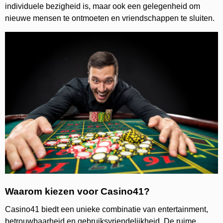
individuele bezigheid is, maar ook een gelegenheid om
nieuwe mensen te ontmoeten en vriendschappen te sluiten.
Waarom kiezen voor Casino41?
Casino41 biedt een unieke combinatie van entertainment,
betrouwbaarheid en gebruiksvriendelijkheid. De ruime