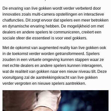
De ervaring van live gokken wordt verder verbeterd door
innovaties zoals multi-camera opstellingen en interactieve
chatfuncties. Dit zorgt ervoor dat spelers een meer betrokken
en dynamische ervaring hebben. De mogelijkheid om met
dealers en andere spelers te communiceren, creëert een
sociale sfeer die essentieel is voor veel gokkers.
Met de opkomst van augmented reality kan live gokken ook
in de toekomst verder worden getransformeerd. Spelers
zouden in een virtuele omgeving kunnen stappen waar ze
met echte dealers en andere spelers kunnen interageren,
wat de realiteit van gokken naar een nieuw niveau tilt. Deze
vooruitgang zal de aantrekkingskracht van live gokken
verder vergroten en nieuwe spelers aantrekken.