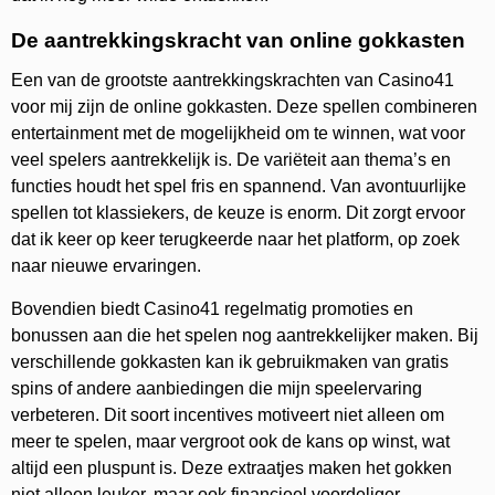
De aantrekkingskracht van online gokkasten
Een van de grootste aantrekkingskrachten van Casino41
voor mij zijn de online gokkasten. Deze spellen combineren
entertainment met de mogelijkheid om te winnen, wat voor
veel spelers aantrekkelijk is. De variëteit aan thema’s en
functies houdt het spel fris en spannend. Van avontuurlijke
spellen tot klassiekers, de keuze is enorm. Dit zorgt ervoor
dat ik keer op keer terugkeerde naar het platform, op zoek
naar nieuwe ervaringen.
Bovendien biedt Casino41 regelmatig promoties en
bonussen aan die het spelen nog aantrekkelijker maken. Bij
verschillende gokkasten kan ik gebruikmaken van gratis
spins of andere aanbiedingen die mijn speelervaring
verbeteren. Dit soort incentives motiveert niet alleen om
meer te spelen, maar vergroot ook de kans op winst, wat
altijd een pluspunt is. Deze extraatjes maken het gokken
niet alleen leuker, maar ook financieel voordeliger.