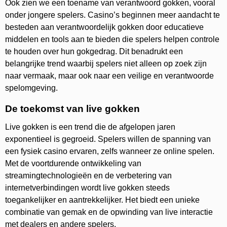
Ook zien we een toename van verantwoord gokken, vooral
onder jongere spelers. Casino’s beginnen meer aandacht te
besteden aan verantwoordelijk gokken door educatieve
middelen en tools aan te bieden die spelers helpen controle
te houden over hun gokgedrag. Dit benadrukt een
belangrijke trend waarbij spelers niet alleen op zoek zijn
naar vermaak, maar ook naar een veilige en verantwoorde
spelomgeving.
De toekomst van live gokken
Live gokken is een trend die de afgelopen jaren
exponentieel is gegroeid. Spelers willen de spanning van
een fysiek casino ervaren, zelfs wanneer ze online spelen.
Met de voortdurende ontwikkeling van
streamingtechnologieën en de verbetering van
internetverbindingen wordt live gokken steeds
toegankelijker en aantrekkelijker. Het biedt een unieke
combinatie van gemak en de opwinding van live interactie
met dealers en andere spelers.