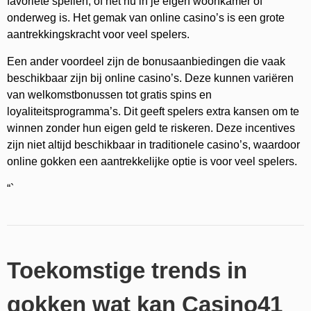
favoriete spellen, of het nu in je eigen woonkamer of
onderweg is. Het gemak van online casino’s is een grote
aantrekkingskracht voor veel spelers.
Een ander voordeel zijn de bonusaanbiedingen die vaak
beschikbaar zijn bij online casino’s. Deze kunnen variëren
van welkomstbonussen tot gratis spins en
loyaliteitsprogramma’s. Dit geeft spelers extra kansen om te
winnen zonder hun eigen geld te riskeren. Deze incentives
zijn niet altijd beschikbaar in traditionele casino’s, waardoor
online gokken een aantrekkelijke optie is voor veel spelers.
“`
Toekomstige trends in
gokken wat kan Casino41