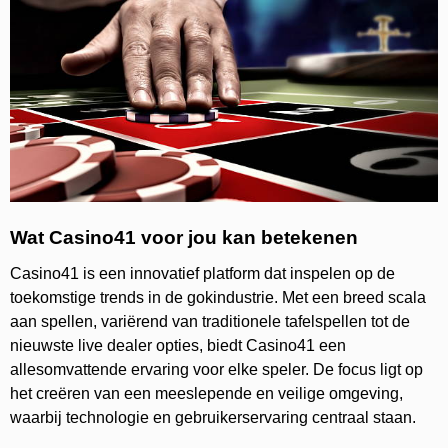
Wat Casino41 voor jou kan betekenen
Casino41 is een innovatief platform dat inspelen op de
toekomstige trends in de gokindustrie. Met een breed scala
aan spellen, variërend van traditionele tafelspellen tot de
nieuwste live dealer opties, biedt Casino41 een
allesomvattende ervaring voor elke speler. De focus ligt op
het creëren van een meeslepende en veilige omgeving,
waarbij technologie en gebruikerservaring centraal staan.