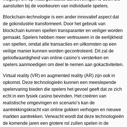
aansluiten bij de voorkeuren van individuele spelers.
Blockchain-technologie is een ander innovatief aspect dat
de gokindustrie transformeert. Door het gebruik van
blockchain kunnen spellen transparanter en veiliger worden
gemaakt. Spelers hebben meer vertrouwen in de eerlijkheid
van spellen, omdat alle transacties en uitkomsten op een
veilige manier kunnen worden gecontroleerd. Dit zal de
geloofwaardigheid van online casino’s versterken en
spelers aanmoedigen om deel te nemen aan gokactiviteiten.
Virtual reality (VR) en augmented reality (AR) zijn ook in
opkomst. Deze technologieën kunnen een meeslepende
spelervaring bieden die spelers het gevoel geeft dat ze zich
echt in een fysiek casino bevinden. Het creëren van
realistische omgevingen en scenario’s kan de
aantrekkingskracht van online gokken verhogen en nieuwe
markten aantrekken. Verwacht wordt dat deze technologieën
de komende jaren een grotere rol zullen spelen in de