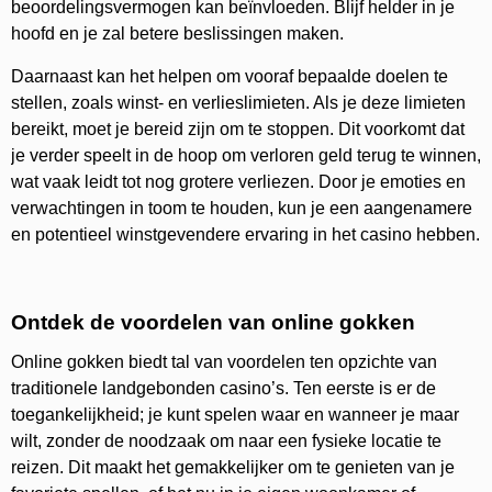
beoordelingsvermogen kan beïnvloeden. Blijf helder in je
hoofd en je zal betere beslissingen maken.
Daarnaast kan het helpen om vooraf bepaalde doelen te
stellen, zoals winst- en verlieslimieten. Als je deze limieten
bereikt, moet je bereid zijn om te stoppen. Dit voorkomt dat
je verder speelt in de hoop om verloren geld terug te winnen,
wat vaak leidt tot nog grotere verliezen. Door je emoties en
verwachtingen in toom te houden, kun je een aangenamere
en potentieel winstgevendere ervaring in het casino hebben.
Ontdek de voordelen van online gokken
Online gokken biedt tal van voordelen ten opzichte van
traditionele landgebonden casino’s. Ten eerste is er de
toegankelijkheid; je kunt spelen waar en wanneer je maar
wilt, zonder de noodzaak om naar een fysieke locatie te
reizen. Dit maakt het gemakkelijker om te genieten van je