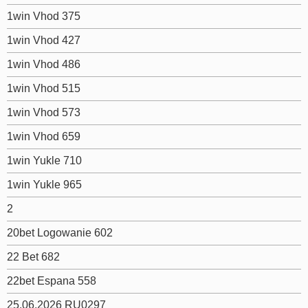
1win Vhod 375
1win Vhod 427
1win Vhod 486
1win Vhod 515
1win Vhod 573
1win Vhod 659
1win Yukle 710
1win Yukle 965
2
20bet Logowanie 602
22 Bet 682
22bet Espana 558
25.06.2026 RU0297