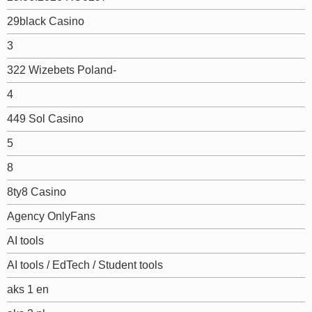
29black Casino
3
322 Wizebets Poland-
4
449 Sol Casino
5
8
8ty8 Casino
Agency OnlyFans
AI tools
AI tools / EdTech / Student tools
aks 1 en