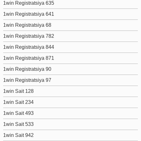
1win Registratsiya 635
1win Registratsiya 641
1win Registratsiya 68
1win Registratsiya 782
1win Registratsiya 844
1win Registratsiya 871
1win Registratsiya 90
1win Registratsiya 97
1win Sait 128
1win Sait 234
1win Sait 493
1win Sait 533
1win Sait 942