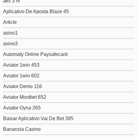
aks 3 nl
Aplicativo De Aposta Blaze 45
Article
asino1
asino3
Automaty Online Paysafecard
Aviator 1win 453
Aviator 1win 602
Aviator Demo 116
Aviator Mostbet 652
Aviator Oyna 265
Baixar Aplicativo Vai De Bet 395
Bananzia Casino