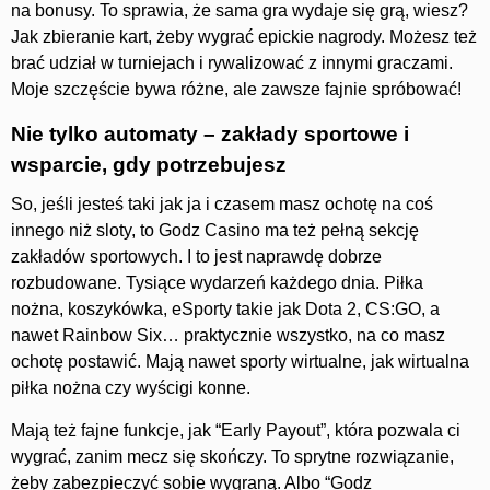
na bonusy. To sprawia, że sama gra wydaje się grą, wiesz?
Jak zbieranie kart, żeby wygrać epickie nagrody. Możesz też
brać udział w turniejach i rywalizować z innymi graczami.
Moje szczęście bywa różne, ale zawsze fajnie spróbować!
Nie tylko automaty – zakłady sportowe i
wsparcie, gdy potrzebujesz
So, jeśli jesteś taki jak ja i czasem masz ochotę na coś
innego niż sloty, to Godz Casino ma też pełną sekcję
zakładów sportowych. I to jest naprawdę dobrze
rozbudowane. Tysiące wydarzeń każdego dnia. Piłka
nożna, koszykówka, eSporty takie jak Dota 2, CS:GO, a
nawet Rainbow Six… praktycznie wszystko, na co masz
ochotę postawić. Mają nawet sporty wirtualne, jak wirtualna
piłka nożna czy wyścigi konne.
Mają też fajne funkcje, jak “Early Payout”, która pozwala ci
wygrać, zanim mecz się skończy. To sprytne rozwiązanie,
żeby zabezpieczyć sobie wygraną. Albo “Godz