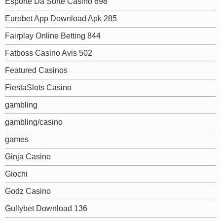
Esporte Da Sorte Casino 698
Eurobet App Download Apk 285
Fairplay Online Betting 844
Fatboss Casino Avis 502
Featured Casinos
FiestaSlots Casino
gambling
gambling/casino
games
Ginja Casino
Giochi
Godz Casino
Gullybet Download 136