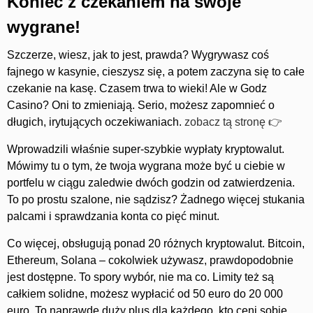
Koniec z czekaniem na swoje
wygrane!
Szczerze, wiesz, jak to jest, prawda? Wygrywasz coś
fajnego w kasynie, cieszysz się, a potem zaczyna się to całe
czekanie na kasę. Czasem trwa to wieki! Ale w Godz
Casino? Oni to zmieniają. Serio, możesz zapomnieć o
długich, irytujących oczekiwaniach.
zobacz tą stronę 👉
Wprowadzili właśnie super-szybkie wypłaty kryptowalut.
Mówimy tu o tym, że twoja wygrana może być u ciebie w
portfelu w ciągu zaledwie dwóch godzin od zatwierdzenia.
To po prostu szalone, nie sądzisz? Żadnego więcej stukania
palcami i sprawdzania konta co pięć minut.
Co więcej, obsługują ponad 20 różnych kryptowalut. Bitcoin,
Ethereum, Solana – cokolwiek używasz, prawdopodobnie
jest dostępne. To spory wybór, nie ma co. Limity też są
całkiem solidne, możesz wypłacić od 50 euro do 20 000
euro. To naprawdę duży plus dla każdego, kto ceni sobie