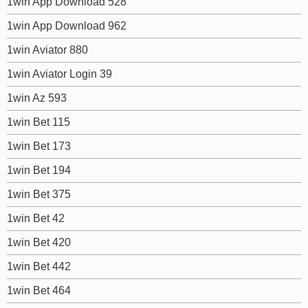
1win App Download 528
1win App Download 962
1win Aviator 880
1win Aviator Login 39
1win Az 593
1win Bet 115
1win Bet 173
1win Bet 194
1win Bet 375
1win Bet 42
1win Bet 420
1win Bet 442
1win Bet 464