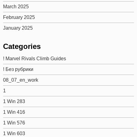
March 2025
February 2025
January 2025
Categories
! Marvel Rivals Climb Guides
! Без рубрики
08_07_en_work
1
1 Win 283
1 Win 416
1 Win 576
1 Win 603