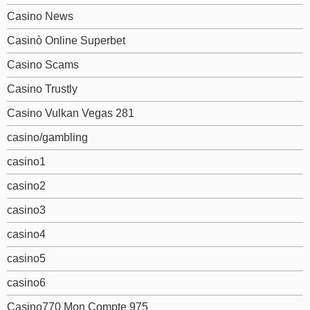
Casino News
Casinò Online Superbet
Casino Scams
Casino Trustly
Casino Vulkan Vegas 281
casino/gambling
casino1
casino2
casino3
casino4
casino5
casino6
Casino770 Mon Compte 975