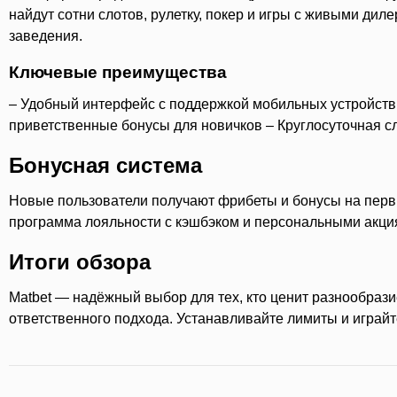
найдут сотни слотов, рулетку, покер и игры с живыми ди
заведения.
Ключевые преимущества
– Удобный интерфейс с поддержкой мобильных устройст
приветственные бонусы для новичков – Круглосуточная с
Бонусная система
Новые пользователи получают фрибеты и бонусы на первы
программа лояльности с кэшбэком и персональными акци
Итоги обзора
Matbet — надёжный выбор для тех, кто ценит разнообрази
ответственного подхода. Устанавливайте лимиты и играйт