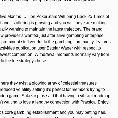
ive Months … .. on PokerStars Will bring Back 25 Times of
one its offering is growing and you will theye are making
ally wanting to maintain the latest trajectory. The brand
 provider’s wanted-just after alive gambling enterprise
a prominent stuff vendor to the gambling community, features
ctivities publication user Estelar Wager with respect to
e newest companion. Withdrawal moments normally vary from
to the fee strategy chose.
here they twist a glowing array of celestial treasures
reduced volatility setting it’s perfect for members trying to
ideo game. Salazar plus said that having a vibrant roadmap
n’t waiting to love a lengthy connection with Practical Enjoy.
rds core gambling establishment and you may betting has.