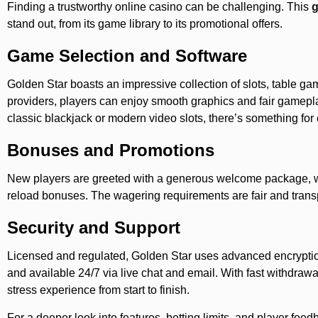
Finding a trustworthy online casino can be challenging. This
g
stand out, from its game library to its promotional offers.
Game Selection and Software
Golden Star boasts an impressive collection of slots, table ga
providers, players can enjoy smooth graphics and fair gamep
classic blackjack or modern video slots, there’s something for
Bonuses and Promotions
New players are greeted with a generous welcome package, w
reload bonuses. The wagering requirements are fair and transpa
Security and Support
Licensed and regulated, Golden Star uses advanced encryption
and available 24/7 via live chat and email. With fast withdraw
stress experience from start to finish.
For a deeper look into features, betting limits, and player feed