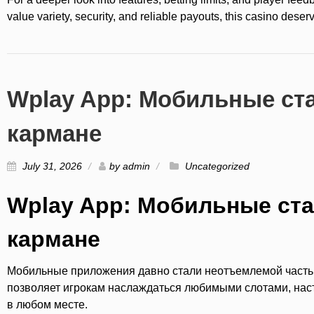
value variety, security, and reliable payouts, this casino deserv
Wplay App: Мобильные ста
кармане
July 31, 2026
by
admin
Uncategorized
Wplay App: Мобильные ста
кармане
Мобильные приложения давно стали неотъемлемой часть
позволяет игрокам наслаждаться любимыми слотами, наст
в любом месте.