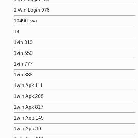
1 Win Login 976
10490_wa
14
1vin 310
1vin 550
1vin 777
1vin 888
1win Apk 111
1win Apk 208
1win Apk 817
1win App 149
1win App 30