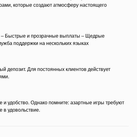
лерами, которые создают атмосферу настоящего
в – Быстрые и прозрачные выплаты – Щедрые
лужба поддержки на нескольких языках
й депозит. Для постоянных клиентов действует
ями.
е и удобство. Однако помните: азартные игры требуют
е в удовольствие.