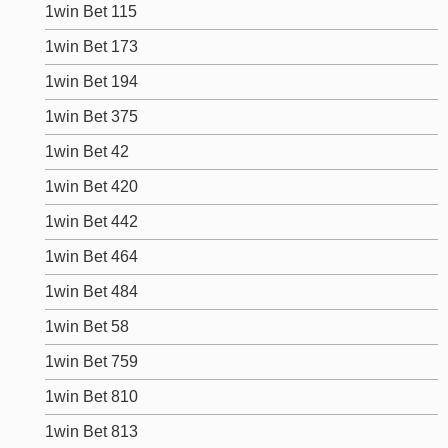
1win Bet 115
1win Bet 173
1win Bet 194
1win Bet 375
1win Bet 42
1win Bet 420
1win Bet 442
1win Bet 464
1win Bet 484
1win Bet 58
1win Bet 759
1win Bet 810
1win Bet 813