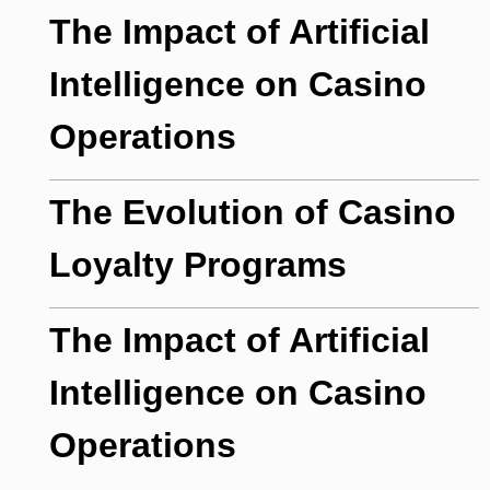
The Impact of Artificial
Intelligence on Casino
Operations
The Evolution of Casino
Loyalty Programs
The Impact of Artificial
Intelligence on Casino
Operations