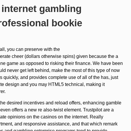
 internet gambling
professional bookie
all, you can preserve with the
derate cheer (dollars otherwise spins) given because the a
ine game as opposed to risking their finance. We have been
uld never get left behind, make the most of this type of now
 quickly, and provides complete use of all of the has, just
site design and you may HTML5 technical, making it
er.
e the desired incentives and reload offers, enhancing gamble
even offers a new re also-twist element. Trustpilot are a
te opinions on the casinos on the internet. Really
rtment, and responsive assistance, and that which remark
ites and gambling enterprise programs tend to provide