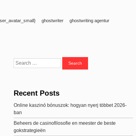
ser_avatar_small}
ghostwriter
ghostwriting agentur
Search
for:
Recent Posts
Online kaszinó bónuszok: hogyan nyerj többet 2026-
ban
Beheers de casinofilosofie en meester de beste
gokstrategieën