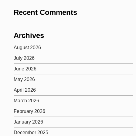
Recent Comments
Archives
August 2026
July 2026
June 2026
May 2026
April 2026
March 2026
February 2026
January 2026
December 2025